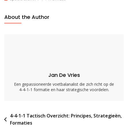
4-
1-
About the Author
1
Veelzijdige
Speler
Rol:
Verantwoordelijkheden,
Tactieken,
Positionering
Jan De Vries
Een gepassioneerde voetbalanalist die zich richt op de
4-4-1-1 formatie en haar strategische voordelen.
Post
4-4-1-1 Tactisch Overzicht: Principes, Strategieën,
Formaties
navigation