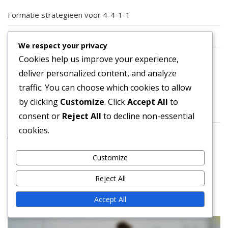
Formatie strategieën voor 4-4-1-1
Spelersrollen in 4-4-1-1 Formatie
We respect your privacy
Tactische Analyse van de 4-4-1-1 Formatie
Cookies help us improve your experience,
deliver personalized content, and analyze
ARCHIEF
traffic. You can choose which cookies to allow
by clicking
Customize
. Click
Accept All
to
February 2026
consent or
Reject All
to decline non-essential
cookies.
January 2026
Customize
Reject All
You may also like these
Accept All