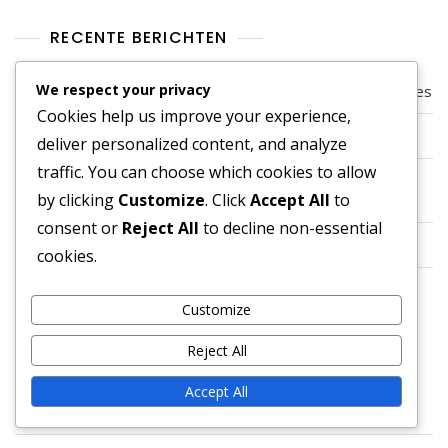
RECENTE BERICHTEN
We respect your privacy
4-4-1-1 Tactische Inzichten: Analyse, Strategieën, Formaties
Cookies help us improve your experience,
4-4-1-1 Formatieontwerp: Indeling, Ruimte, Rollen
deliver personalized content, and analyze
traffic. You can choose which cookies to allow
4-4-1-1 Formatie Uitdagingen: Sterktes, Zwaktes,
by clicking
Customize
. Click
Accept All
to
Strategieën
consent or
Reject All
to decline non-essential
4-4-1-1 Tactisch Kader: Principes, Strategieën, Formaties
cookies.
4-4-1-1 Formatie Evolutie: Historische Veranderingen,
Moderne Tactieken
Customize
Reject All
CATEGORIEËN
Accept All
Formatie strategieën voor 4-4-1-1