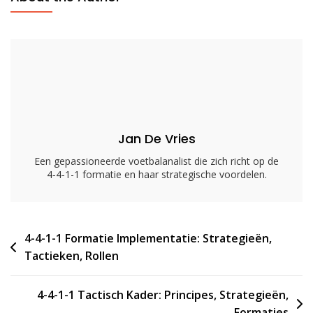
1
Formatie
Evolutie:
Historische
Veranderingen,
Moderne
Tactieken
Jan De Vries
Een gepassioneerde voetbalanalist die zich richt op de
4-4-1-1 formatie en haar strategische voordelen.
Post
4-4-1-1 Formatie Implementatie: Strategieën,
Tactieken, Rollen
navigation
4-4-1-1 Tactisch Kader: Principes, Strategieën,
Formaties