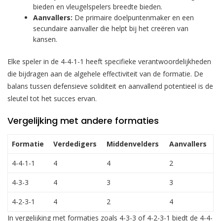
bieden en vleugelspelers breedte bieden.
Aanvallers:
De primaire doelpuntenmaker en een
secundaire aanvaller die helpt bij het creëren van
kansen.
Elke speler in de 4-4-1-1 heeft specifieke verantwoordelijkheden
die bijdragen aan de algehele effectiviteit van de formatie. De
balans tussen defensieve soliditeit en aanvallend potentieel is de
sleutel tot het succes ervan.
Vergelijking met andere formaties
Formatie
Verdedigers
Middenvelders
Aanvallers
4-4-1-1
4
4
2
4-3-3
4
3
3
4-2-3-1
4
2
4
In vergelijking met formaties zoals 4-3-3 of 4-2-3-1 biedt de 4-4-