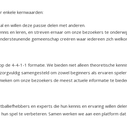
or enkele kernwaarden:
l en willen deze passie delen met anderen.
ennis en leren, en streven ernaar om onze bezoekers te onderwij
ndersteunende gemeenschap creëren waar iedereen zich welkom
op de 4-4-1-1 formatie. We bieden niet alleen theoretische kennis
s zorgvuldig samengesteld om zowel beginners als ervaren spelers
hnieken om onze bezoekers de meest actuele informatie te biede
alliefhebbers en experts die hun kennis en ervaring willen dele
hun spel te verbeteren. Samen werken we aan een platform dat nie