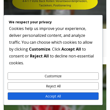
We respect your privacy
Cookies help us improve your experience,
deliver personalized content, and analyze
4-4-1-1 Volle Back Rollen:
traffic. You can choose which cookies to allow
Verantwoordelijkheden, Tactieken,
Positionering
by clicking
Customize
. Click
Accept All
to
consent or
Reject All
to decline non-essential
cookies.
Customize
Reject All
Accept All