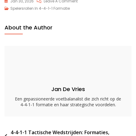
On
Jan 30, 2026
Leave A Comment
4-
Spelersrollen In 4-4-1-1 Formatie
4-
1-
About the Author
1
Vleugelrollen:
Verantwoordelijkheden,
Tactieken,
Positionering
Jan De Vries
Een gepassioneerde voetbalanalist die zich richt op de
4-4-1-1 formatie en haar strategische voordelen.
Post
4-4-1-1 Tactische Wedstrijden: Formaties,