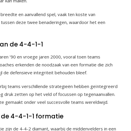
ar kan maken.
breedte en aanvallend spel, vaak ten koste van
ans tussen deze twee benaderingen, waardoor het een
van de 4-4-1-1
jaren ’90 en vroege jaren 2000, vooral toen teams
. Coaches erkenden de noodzaak van een formatie die zich
jl de defensieve integriteit behouden bleef.
arbij teams verschillende strategieën hebben geïntegreerd
g druk zetten op het veld of focussen op tegenaanvallen.
ze gemaakt onder veel succesvolle teams wereldwijd.
de 4-4-1-1 formatie
e zijn de 4-4-2 diamant, waarbij de middenvelders in een