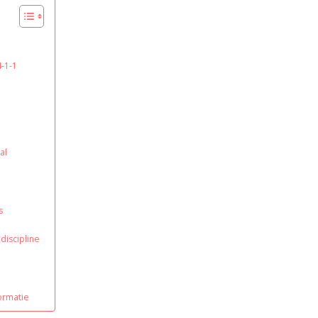
4-1-1
al
s
 discipline
ormatie