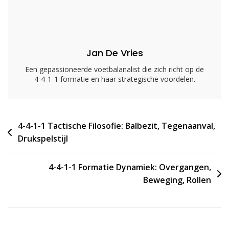
Strategieën,
Rollen
Jan De Vries
Een gepassioneerde voetbalanalist die zich richt op de
4-4-1-1 formatie en haar strategische voordelen.
Post
4-4-1-1 Tactische Filosofie: Balbezit, Tegenaanval,
Drukspelstijl
navigation
4-4-1-1 Formatie Dynamiek: Overgangen,
Beweging, Rollen