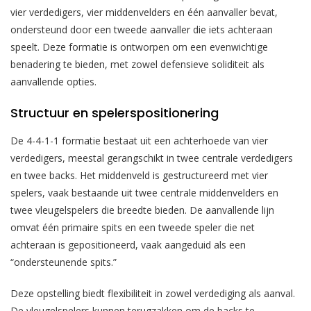
vier verdedigers, vier middenvelders en één aanvaller bevat,
ondersteund door een tweede aanvaller die iets achteraan
speelt. Deze formatie is ontworpen om een evenwichtige
benadering te bieden, met zowel defensieve soliditeit als
aanvallende opties.
Structuur en spelerspositionering
De 4-4-1-1 formatie bestaat uit een achterhoede van vier
verdedigers, meestal gerangschikt in twee centrale verdedigers
en twee backs. Het middenveld is gestructureerd met vier
spelers, vaak bestaande uit twee centrale middenvelders en
twee vleugelspelers die breedte bieden. De aanvallende lijn
omvat één primaire spits en een tweede speler die net
achteraan is gepositioneerd, vaak aangeduid als een
“ondersteunende spits.”
Deze opstelling biedt flexibiliteit in zowel verdediging als aanval.
De vleugelspelers kunnen terugzakken om de backs te