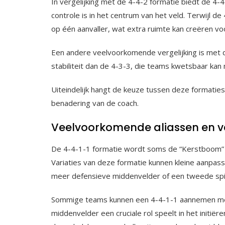
In vergelijking met de 4-4-2 formatie biedt de 4
controle is in het centrum van het veld. Terwijl d
op één aanvaller, wat extra ruimte kan creëren v
Een andere veelvoorkomende vergelijking is met 
stabiliteit dan de 4-3-3, die teams kwetsbaar ka
Uiteindelijk hangt de keuze tussen deze formaties
benadering van de coach.
Veelvoorkomende aliassen en va
De 4-4-1-1 formatie wordt soms de “Kerstboom” 
Variaties van deze formatie kunnen kleine aanpass
meer defensieve middenvelder of een tweede spits
Sommige teams kunnen een 4-4-1-1 aannemen met 
middenvelder een cruciale rol speelt in het initië