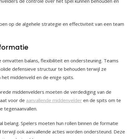
nvelders de controle over het spel kunnen behouden en
ben op de algehele strategie en effectiviteit van een team
 formatie
e omvatten balans, flexibiliteit en ondersteuning. Teams
olide defensieve structuur te behouden terwijl ze
 het middenveld en de enige spits.
e brede middenvelders moeten de verdediging van de
taat voor de
aanvallende middenvelder
en de spits om te
ve tegenaanvallen.
l belang. Spelers moeten hun rollen binnen de formatie
 terwijl ook aanvallende acties worden ondersteund. Deze