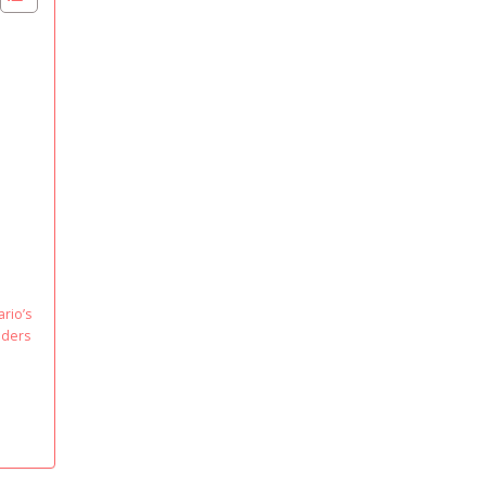
1
rio’s
nders