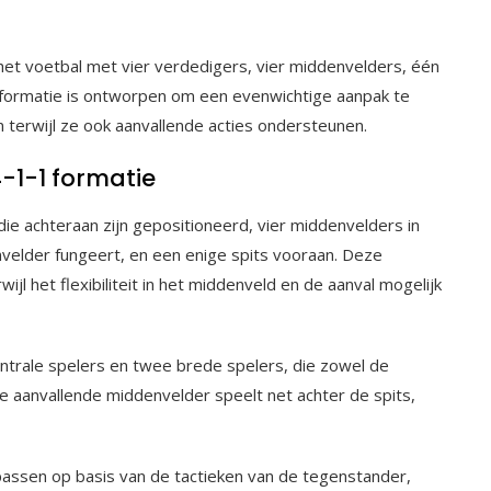
n het voetbal met vier verdedigers, vier middenvelders, één
 formatie is ontworpen om een evenwichtige aanpak te
terwijl ze ook aanvallende acties ondersteunen.
4-1-1 formatie
die achteraan zijn gepositioneerd, vier middenvelders in
nvelder fungeert, en een enige spits vooraan. Deze
ijl het flexibiliteit in het middenveld en de aanval mogelijk
trale spelers en twee brede spelers, die zowel de
e aanvallende middenvelder speelt net achter de spits,
npassen op basis van de tactieken van de tegenstander,